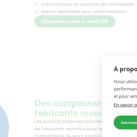
motorisations et solutions de commande
pièces détachées pour volets battants
Découvrez notre e-shop LAB
À propo
Nous utilis
performance
et pour amé
Des composants issus 
En savoir p
fabricants reconnus
Les produits proposés sont sélectionnés auprè
Autorise
de fabricants reconnus pour la fiabilité et la
compatibilité de leurs solutions :