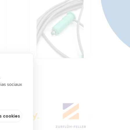
s
dias sociaux
s cookies