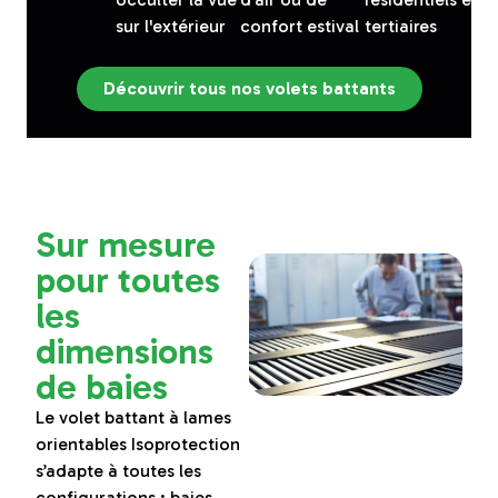
sur l'extérieur
confort estival
tertiaires
Découvrir tous nos volets battants
Sur mesure
pour toutes
les
dimensions
de baies
Le volet battant à lames
orientables Isoprotection
s’adapte à toutes les
configurations : baies